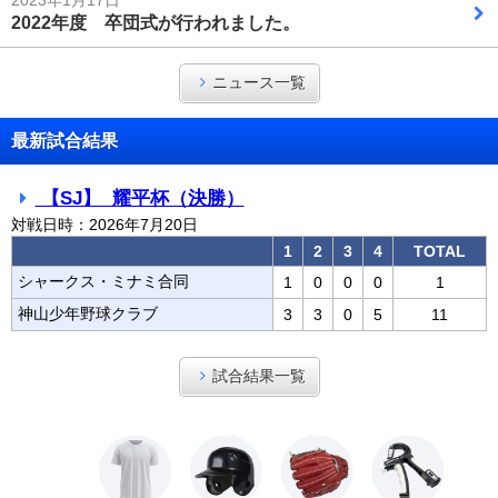
2023年1月17日
2022年度 卒団式が行われました。
ニュース一覧
最新試合結果
【SJ】 耀平杯（決勝）
対戦日時：2026年7月20日
1
2
3
4
TOTAL
シャークス・ミナミ合同
1
0
0
0
1
神山少年野球クラブ
3
3
0
5
11
試合結果一覧